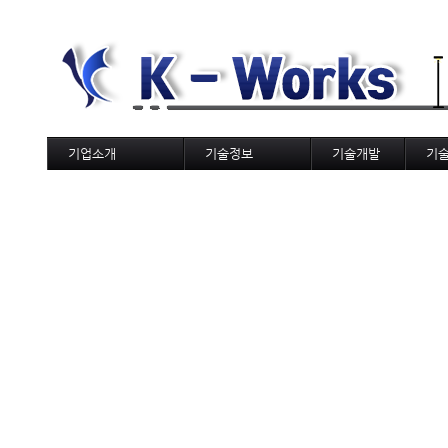
기업소개
기술정보
기술개발
기
사업분야
국토교통부
기술갤러리
Kwo
웹하드(OwnCloud)
한국도로공사
도로
한국토지주택공사
AI
지방자치단체
AI
국책연구원