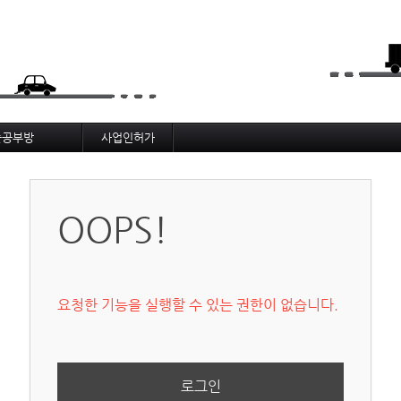
메뉴 건너뛰기
술공부방
사업인허가
rks Infra BIM
메뉴얼, 절차
기술사
_기술_게시판
_노선분석보고서
OOPS!
요청한 기능을 실행할 수 있는 권한이 없습니다.
로그인