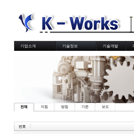
기업소개
기술정보
기술개발
사업분야
국토교통부
기술갤러리
K
웹하드(OwnCloud)
한국도로공사
한국토지주택공사
지방자치단체
국책연구원
전체
지침
방침
기준
보도
번호