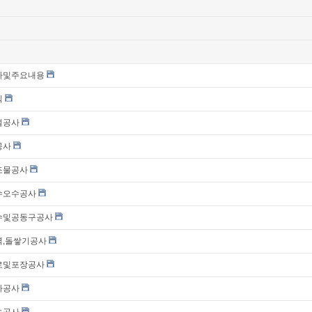
목차및주요내용
칙
가설공사
공사
구조물공사
우수오수공사
_상수및공동구공사
옹벽,돌쌓기공사
도로및포장공사
기타공사
기초공사