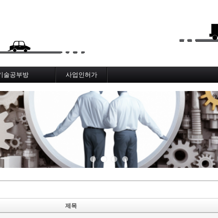
메뉴 건너뛰기
기술공부방
사업인허가
works Infra BIM
메뉴얼, 절차
도로기술사
AI_기술_게시판
AI_노선분석보고서
제목