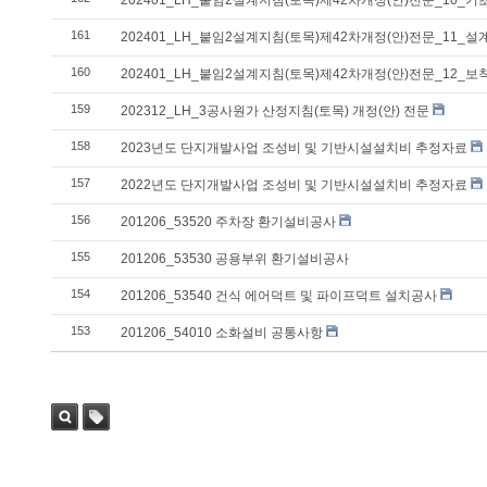
161
202401_LH_붙임2설계지침(토목)제42차개정(안)전문_11
160
202401_LH_붙임2설계지침(토목)제42차개정(안)전문_12_보
159
202312_LH_3공사원가 산정지침(토목) 개정(안) 전문
158
2023년도 단지개발사업 조성비 및 기반시설설치비 추정자료
157
2022년도 단지개발사업 조성비 및 기반시설설치비 추정자료
156
201206_53520 주차장 환기설비공사
155
201206_53530 공용부위 환기설비공사
154
201206_53540 건식 에어덕트 및 파이프덕트 설치공사
153
201206_54010 소화설비 공통사항
검색
태그