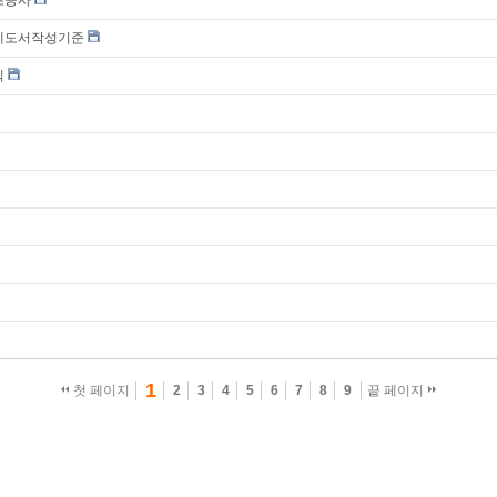
_설계도서작성기준
칙
1
첫 페이지
2
3
4
5
6
7
8
9
끝 페이지