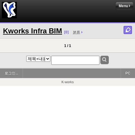
Menu
Kworks Infra BIM
[0]
분류
1 / 1
로그인...
PC
K-works