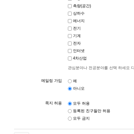
측량(공간)
상하수
에너지
전기
기계
전자
인터넷
4차산업
관심분야나 전공분야를 선택 하세요 
메일링 가입
예
아니오
쪽지 허용
모두 허용
등록된 친구들만 허용
모두 금지