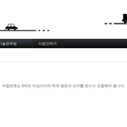
메뉴 건너뛰기
기술공부방
사업인허가
works Infra BIM
메뉴얼, 절차
도로기술사
AI_기술_게시판
AI_노선분석보고서
비밀번호는 6자리 이상이어야 하며 영문과 숫자를 반드시 포함해야 합니다.