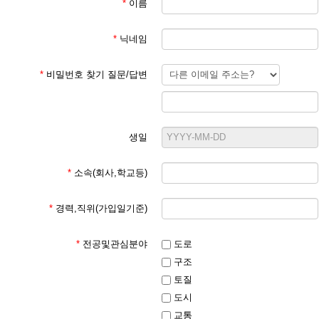
*
이름
*
닉네임
*
비밀번호 찾기 질문/답변
생일
*
소속(회사,학교등)
*
경력,직위(가입일기준)
*
전공및관심분야
도로
구조
토질
도시
교통