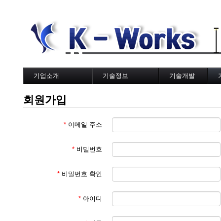
기업소개
기술정보
기술개발
사업분야
국토교통부
기술갤러리
K
회원가입
웹하드(OwnCloud)
한국도로공사
한국토지주택공사
지방자치단체
*
이메일 주소
국책연구원
*
비밀번호
*
비밀번호 확인
*
아이디