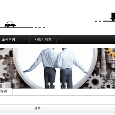
메뉴 건너뛰기
기술공부방
사업인허가
works Infra BIM
메뉴얼, 절차
도로기술사
AI_기술_게시판
AI_노선분석보고서
경부)
제목