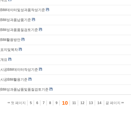
2_BIM데이터및성과품작성기준
3_BIM성과품납품기준
4_BIM성과품품질검토기준
_BIM활용방안
0_표지및목차
_개요
2_시공BIM데이터작성기준
3_시공BIM활용기준
04_BIM성과품납품및품질검토기준
10
첫 페이지
5
6
7
8
9
11
12
13
14
끝 페이지