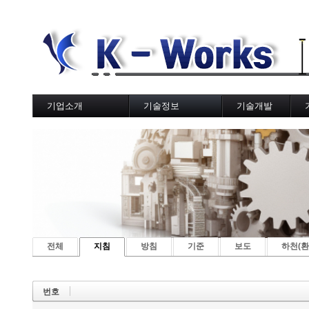
기업소개
기술정보
기술개발
사업분야
국토교통부
기술갤러리
K
웹하드(OwnCloud)
한국도로공사
한국토지주택공사
지방자치단체
국책연구원
전체
지침
방침
기준
보도
하천(환
번호