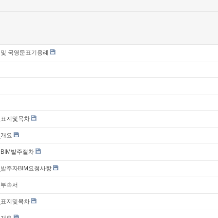
법 및 국영문표기용례
0_표지및목차
_개요
_BIM발주절차
3_발주자BIM요청사항
_부속서
0_표지및목차
_개요